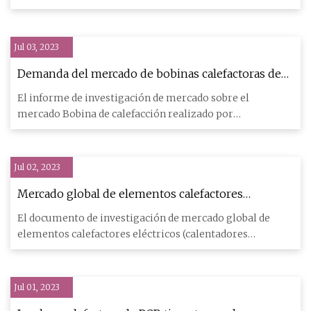
métricas El
Jul 03, 2023
Demanda del mercado de bobinas calefactoras de
2023 a 2029 por regiones clave y principales
El informe de investigación de mercado sobre el
actores clave como Sandvik Materials Technology,
mercado Bobina de calefacción realizado por
ZI Heating Element Technologies, Escorts Limited,
MarketsandResearch.biz estim
Kawai Electric Ltd.
Jul 02, 2023
Mercado global de elementos calefactores
eléctricos (calentadores eléctricos) analizado con
El documento de investigación de mercado global de
tendencias y oportunidades para 2029
elementos calefactores eléctricos (calentadores
eléctricos) presenta
Jul 01, 2023