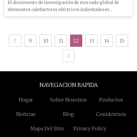
eléctricos (calentadores eléctricos) analizado con
El documento de investigación de mercado global de
tendencias y oportunidades para 2029
elementos calefactores eléctricos (calentadores
eléctricos) presenta
9
10
11
12
13
14
15
NAVEGACION RAPIDA
Hogar
Sobre Nosotros
Productos
Noticias
Blog
Contáctenos
Mapa Del Sitio
Privacy Policy