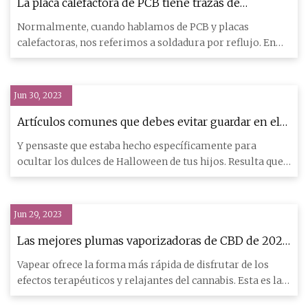
La placa calefactora de PCB tiene trazas de
elementos calefactores integrados
Normalmente, cuando hablamos de PCB y placas
calefactoras, nos referimos a soldadura por reflujo. En
esta construcción
Jun 30, 2023
Artículos comunes que debes evitar guardar en el
cajón debajo del horno
Y pensaste que estaba hecho específicamente para
ocultar los dulces de Halloween de tus hijos. Resulta que
el cajón de
Jun 29, 2023
Las mejores plumas vaporizadoras de CBD de 2023:
las mejores opciones a considerar
Vapear ofrece la forma más rápida de disfrutar de los
efectos terapéuticos y relajantes del cannabis. Esta es la
razón