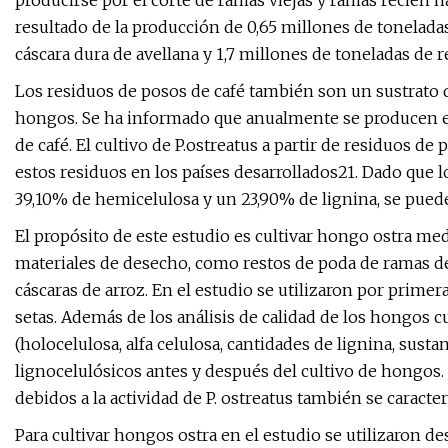
producirse por el corte de ramas viejas y ramas recién 
resultado de la producción de 0,65 millones de toneladas
cáscara dura de avellana y 1,7 millones de toneladas de 
Los residuos de posos de café también son un sustrato q
hongos. Se ha informado que anualmente se producen e
de café. El cultivo de P.ostreatus a partir de residuos d
estos residuos en los países desarrollados21. Dado que 
39,10% de hemicelulosa y un 23,90% de lignina, se pued
El propósito de este estudio es cultivar hongo ostra medi
materiales de desecho, como restos de poda de ramas de a
cáscaras de arroz. En el estudio se utilizaron por primer
setas. Además de los análisis de calidad de los hongos 
(holocelulosa, alfa celulosa, cantidades de lignina, sust
lignocelulósicos antes y después del cultivo de hongos
debidos a la actividad de P. ostreatus también se caract
Para cultivar hongos ostra en el estudio se utilizaron de