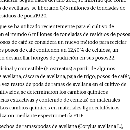
nacidas18. Según datos del año 2003, se informó que como
 de avellanas, se liberaron 0,45 millones de toneladas de
residuos de poda19,20.
ue se ha utilizado recientemente para el cultivo de
n el mundo 6 millones de toneladas de residuos de poso
e posos de café se considera un nuevo método para reciclar
los posos de café contienen un 12,40% de celulosa, un
en desarrollar hongos de pudrición en sus posos22.
cinal y comestible (P. ostreatus) a partir de algunos
vellana, cáscara de avellana, paja de trigo, posos de café 
a vez restos de poda de ramas de avellana en el cultivo de
cultivados, se determinaron los cambios químicos
ancias extractivas y contenido de cenizas) en materiales
. Los cambios químicos en materiales lignocelulósicos
erizaron mediante espectrometría FTIR.
sechos de ramas/podas de avellana (Corylus avellana L.),