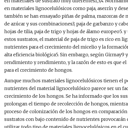
en materiales de sustrato muy diferentes1,3,4. Normalmen
en materiales lignocelulósicos como paja, aserrín y des
también se han ensayado piñas de palma, mazorcas de maí
de azúcar y sus combinaciones3, paja de garbanzo y cabeza
hojas de tilia, paja de trigo y hojas de álamo europeo5. y
estos sustratos, el material de paja de trigo es rico en 
nutrientes para el crecimiento del micelio y la formaci
alta eficiencia biológica5. Sin embargo, según Girmay9 y
rendimiento y rendimiento, y la razón de esto es que el
para el crecimiento de hongos.
Aunque muchos materiales lignocelulósicos tienen el po
nutrientes del material lignocelulósico parece ser un fa
crecimiento de los hongos. Se ha informado que los sust
prolongan el tiempo de recolección de hongos, mientras 
proceso de colonización de los hongos en comparación c
sustratos con bajo contenido de nutrientes provocará
utilizar todo tipo de materiales lignocelulósicos en el c