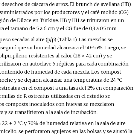
y desechos de cáscara de arroz. El brunch de avellana (HB),
n suministrados por los productores y el café molido (CG)
gión de Düzce en Türkiye. HB y HH se trituraron en un
 el tamaño de 5 a 6 cm y el CG fue de 0,3 a 0,5 mm.
 secadas al aire (p/p) (Tabla 1). Las mezclas se
 aseguró que su humedad alcanzara el 50-55%. Luego, se
lipropileno resistentes al calor (28 × 42 cm) y se
erilizaron en autoclave 5 réplicas para cada combinación.
el contenido de humedad de cada mezcla. Los compost
 noche y se dejaron alcanzar una temperatura de 24 °C
 ostreatus en el compost a una tasa del 2% en comparación
millas de P. ostreatus utilizadas en el estudio se
Los composts inoculados con huevas se mezclaron
 se transfirieron a la sala de incubación.
2 ± 2 °C y 70% de humedad relativa en la sala de aire
celio, se perforaron agujeros en las bolsas y se ajustó la