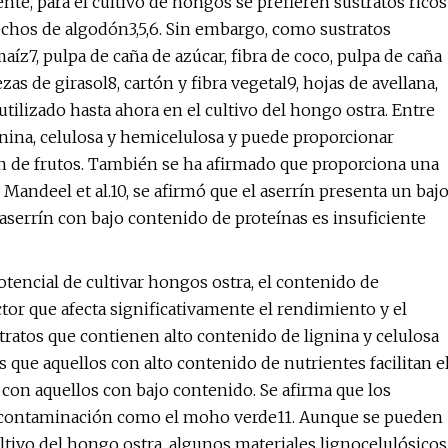
te, para el cultivo de hongos se prefieren sustratos ricos
echos de algodón3,5,6. Sin embargo, como sustratos
z7, pulpa de caña de azúcar, fibra de coco, pulpa de caña
s de girasol8, cartón y fibra vegetal9, hojas de avellana,
 utilizado hasta ahora en el cultivo del hongo ostra. Entre
lignina, celulosa y hemicelulosa y puede proporcionar
ón de frutos. También se ha afirmado que proporciona una
 Mandeel et al.10, se afirmó que el aserrín presenta un baj
 aserrín con bajo contenido de proteínas es insuficiente
tencial de cultivar hongos ostra, el contenido de
ctor que afecta significativamente el rendimiento y el
ratos que contienen alto contenido de lignina y celulosa
que aquellos con alto contenido de nutrientes facilitan e
on aquellos con bajo contenido. Se afirma que los
n contaminación como el moho verde11. Aunque se pueden
ultivo del hongo ostra, algunos materiales lignocelulósicos