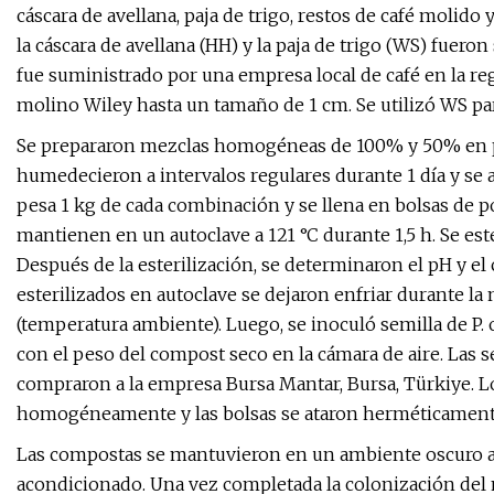
cáscara de avellana, paja de trigo, restos de café molido 
la cáscara de avellana (HH) y la paja de trigo (WS) fuero
fue suministrado por una empresa local de café en la re
molino Wiley hasta un tamaño de 1 cm. Se utilizó WS para
Se prepararon mezclas homogéneas de 100% y 50% en peso
humedecieron a intervalos regulares durante 1 día y se
pesa 1 kg de cada combinación y se llena en bolsas de po
mantienen en un autoclave a 121 °C durante 1,5 h. Se est
Después de la esterilización, se determinaron el pH y 
esterilizados en autoclave se dejaron enfriar durante la
(temperatura ambiente). Luego, se inoculó semilla de P.
con el peso del compost seco en la cámara de aire. Las se
compraron a la empresa Bursa Mantar, Bursa, Türkiye. 
homogéneamente y las bolsas se ataron herméticamente y
Las compostas se mantuvieron en un ambiente oscuro a 2
acondicionado. Una vez completada la colonización del mi