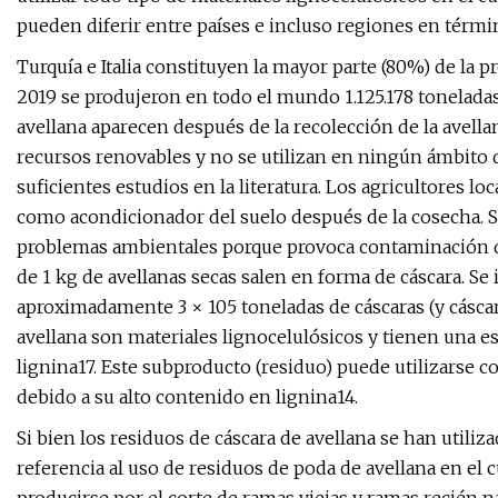
pueden diferir entre países e incluso regiones en térmi
Turquía e Italia constituyen la mayor parte (80%) de la p
2019 se produjeron en todo el mundo 1.125.178 toneladas
avellana aparecen después de la recolección de la avellan
recursos renovables y no se utilizan en ningún ámbito de
suficientes estudios en la literatura. Los agricultores lo
como acondicionador del suelo después de la cosecha. S
problemas ambientales porque provoca contaminación del
de 1 kg de avellanas secas salen en forma de cáscara. S
aproximadamente 3 × 105 toneladas de cáscaras (y cáscara
avellana son materiales lignocelulósicos y tienen una es
lignina17. Este subproducto (residuo) puede utilizarse c
debido a su alto contenido en lignina14.
Si bien los residuos de cáscara de avellana se han utili
referencia al uso de residuos de poda de avellana en el c