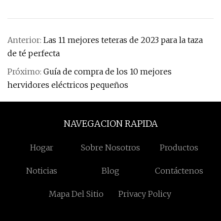
Anterior:
Las 11 mejores teteras de 2023 para la taza
de té perfecta
Próximo:
Guía de compra de los 10 mejores
hervidores eléctricos pequeños
NAVEGACION RAPIDA
Hogar
Sobre Nosotros
Productos
Noticias
Blog
Contáctenos
Mapa Del Sitio
Privacy Policy