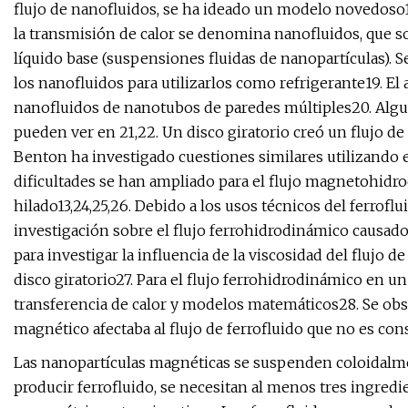
flujo de nanofluidos, se ha ideado un modelo novedoso
la transmisión de calor se denomina nanofluidos, que so
líquido base (suspensiones fluidas de nanopartículas). S
los nanofluidos para utilizarlos como refrigerante19. El 
nanofluidos de nanotubos de paredes múltiples20. Algun
pueden ver en 21,22. Un disco giratorio creó un flujo de
Benton ha investigado cuestiones similares utilizando e
dificultades se han ampliado para el flujo magnetohid
hilado13,24,25,26. Debido a los usos técnicos del ferroflu
investigación sobre el flujo ferrohidrodinámico causado p
para investigar la influencia de la viscosidad del flujo
disco giratorio27. Para el flujo ferrohidrodinámico en un
transferencia de calor y modelos matemáticos28. Se ob
magnético afectaba al flujo de ferrofluido que no es con
Las nanopartículas magnéticas se suspenden coloidalmen
producir ferrofluido, se necesitan al menos tres ingredi