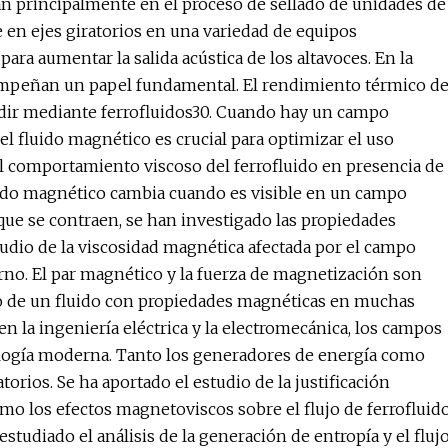
an principalmente en el proceso de sellado de unidades de
 en ejes giratorios en una variedad de equipos
ara aumentar la salida acústica de los altavoces. En la
desempeñan un papel fundamental. El rendimiento térmico d
edir mediante ferrofluidos30. Cuando hay un campo
el fluido magnético es crucial para optimizar el uso
el comportamiento viscoso del ferrofluido en presencia de
luido magnético cambia cuando es visible en un campo
s que se contraen, se han investigado las propiedades
tudio de la viscosidad magnética afectada por el campo
no. El par magnético y la fuerza de magnetización son
o de un fluido con propiedades magnéticas en muchas
en la ingeniería eléctrica y la electromecánica, los campos
nología moderna. Tanto los generadores de energía como
rios. Se ha aportado el estudio de la justificación
mo los efectos magnetoviscos sobre el flujo de ferrofluid
tudiado el análisis de la generación de entropía y el fluj