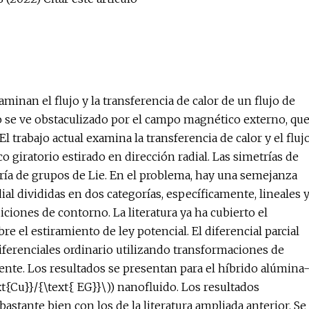
minan el flujo y la transferencia de calor de un flujo de
lujo se ve obstaculizado por el campo magnético externo, qu
 trabajo actual examina la transferencia de calor y el fluj
o giratorio estirado en dirección radial. Las simetrías de
oría de grupos de Lie. En el problema, hay una semejanza
al divididas en dos categorías, específicamente, lineales 
iciones de contorno. La literatura ya ha cubierto el
re el estiramiento de ley potencial. El diferencial parcial
ferenciales ordinario utilizando transformaciones de
nte. Los resultados se presentan para el híbrido alúmina
ext{Cu}}/{\text{ EG}}\)) nanofluido. Los resultados
stante bien con los de la literatura ampliada anterior. Se