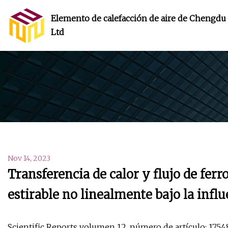
Elemento de calefacción de aire de Chengdu 
Ltd
Nov 14, 2023
Transferencia de calor y flujo de ferr
estirable no linealmente bajo la inf
Scientific Reports volumen 12, número de artículo: 17548