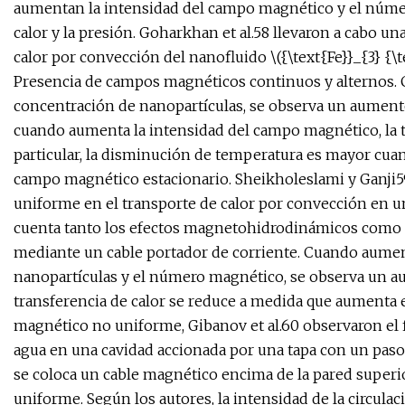
aumentan la intensidad del campo magnético y el núme
calor y la presión. Goharkhan et al.58 llevaron a cabo u
calor por convección del nanofluido \({\text{Fe}}_{3} {\
Presencia de campos magnéticos continuos y alternos.
concentración de nanopartículas, se observa un aumento
cuando aumenta la intensidad del campo magnético, la te
particular, la disminución de temperatura es mayor cua
campo magnético estacionario. Sheikholeslami y Ganji
uniforme en el transporte de calor por convección en un
cuenta tanto los efectos magnetohidrodinámicos como 
mediante un cable portador de corriente. Cuando aumen
nanopartículas y el número magnético, se observa un aum
transferencia de calor se reduce a medida que aumenta
magnético no uniforme, Gibanov et al.60 observaron el f
agua en una cavidad accionada por una tapa con un paso 
se coloca un cable magnético encima de la pared super
uniforme. Según los autores, la intensidad de la circula