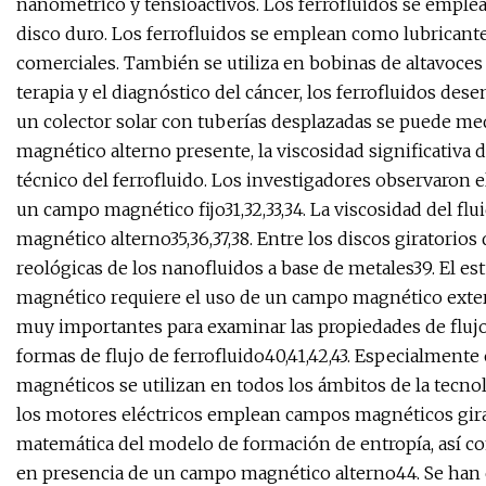
nanométrico y tensioactivos. Los ferrofluidos se emple
disco duro. Los ferrofluidos se emplean como lubricante
comerciales. También se utiliza en bobinas de altavoces p
terapia y el diagnóstico del cáncer, los ferrofluidos 
un colector solar con tuberías desplazadas se puede m
magnético alterno presente, la viscosidad significativa d
técnico del ferrofluido. Los investigadores observaron 
un campo magnético fijo31,32,33,34. La viscosidad del f
magnético alterno35,36,37,38. Entre los discos giratorio
reológicas de los nanofluidos a base de metales39. El es
magnético requiere el uso de un campo magnético exter
muy importantes para examinar las propiedades de fluj
formas de flujo de ferrofluido40,41,42,43. Especialmente 
magnéticos se utilizan en todos los ámbitos de la tec
los motores eléctricos emplean campos magnéticos girato
matemática del modelo de formación de entropía, así co
en presencia de un campo magnético alterno44. Se han es