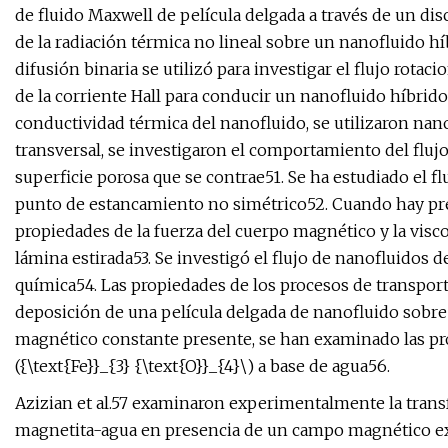
de fluido Maxwell de película delgada a través de un dis
de la radiación térmica no lineal sobre un nanofluido híbr
difusión binaria se utilizó para investigar el flujo rotac
de la corriente Hall para conducir un nanofluido híbrido 
conductividad térmica del nanofluido, se utilizaron na
transversal, se investigaron el comportamiento del flujo
superficie porosa que se contrae51. Se ha estudiado el fl
punto de estancamiento no simétrico52. Cuando hay pre
propiedades de la fuerza del cuerpo magnético y la viscos
lámina estirada53. Se investigó el flujo de nanofluidos 
química54. Las propiedades de los procesos de transpo
deposición de una película delgada de nanofluido sobre
magnético constante presente, se han examinado las pro
({\text{Fe}}_{3} {\text{O}}_{4}\) a base de agua56.
Azizian et al.57 examinaron experimentalmente la trans
magnetita-agua en presencia de un campo magnético ext