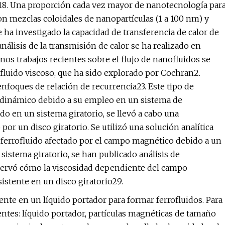
18. Una proporción cada vez mayor de nanotecnología par
n mezclas coloidales de nanopartículas (1 a 100 nm) y
e ha investigado la capacidad de transferencia de calor de
análisis de la transmisión de calor se ha realizado en
os trabajos recientes sobre el flujo de nanofluidos se
 fluido viscoso, que ha sido explorado por Cochran2.
nfoques de relación de recurrencia23. Este tipo de
rodinámico debido a su empleo en un sistema de
ido en un sistema giratorio, se llevó a cabo una
or un disco giratorio. Se utilizó una solución analítica
 de ferrofluido afectado por el campo magnético debido a un
 sistema giratorio, se han publicado análisis de
servó cómo la viscosidad dependiente del campo
sistente en un disco giratorio29.
te en un líquido portador para formar ferrofluidos. Para
entes: líquido portador, partículas magnéticas de tamaño