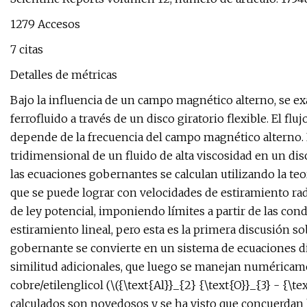
1279 Accesos
7 citas
Detalles de métricas
Bajo la influencia de un campo magnético alterno, se exa
ferrofluido a través de un disco giratorio flexible. El f
depende de la frecuencia del campo magnético alterno. El
tridimensional de un fluido de alta viscosidad en un disc
las ecuaciones gobernantes se calculan utilizando la te
que se puede lograr con velocidades de estiramiento radi
de ley potencial, imponiendo límites a partir de las cond
estiramiento lineal, pero esta es la primera discusión sob
gobernante se convierte en un sistema de ecuaciones di
similitud adicionales, que luego se manejan numéricame
cobre/etilenglicol (\({\text{Al}}_{2} {\text{O}}_{3} - {\t
calculados son novedosos y se ha visto que concuerdan ba