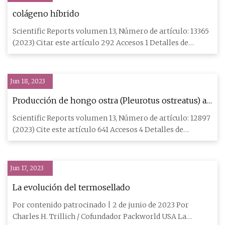
colágeno híbrido
Scientific Reports volumen 13, Número de artículo: 13365
(2023) Citar este artículo 292 Accesos 1 Detalles de
Altmetric
Jun 18, 2023
Producción de hongo ostra (Pleurotus ostreatus) a
partir de algunos materiales lignocelulósicos de
Scientific Reports volumen 13, Número de artículo: 12897
desecho y caracterización FTIR de cambios
(2023) Cite este artículo 641 Accesos 4 Detalles de
estructurales.
Altmetric M
Jun 17, 2023
La evolución del termosellado
Por contenido patrocinado | 2 de junio de 2023 Por
Charles H. Trillich / Cofundador Packworld USA La