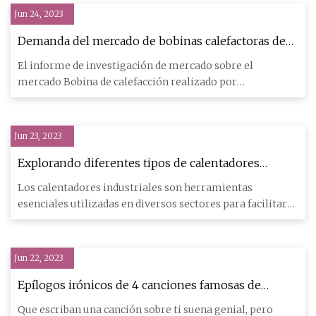
Jun 24, 2023
Demanda del mercado de bobinas calefactoras de
2023 a 2029 por regiones clave y principales
El informe de investigación de mercado sobre el
actores clave como Sandvik Materials Technology,
mercado Bobina de calefacción realizado por
ZI Heating Element Technologies, Escorts Limited,
MarketsandResearch.biz estim
Kawai Electric Ltd.
Jun 23, 2023
Explorando diferentes tipos de calentadores
industriales y sus aplicaciones
Los calentadores industriales son herramientas
esenciales utilizadas en diversos sectores para facilitar
procesos que r
Jun 22, 2023
Epílogos irónicos de 4 canciones famosas de
'historias reales'
Que escriban una canción sobre ti suena genial, pero