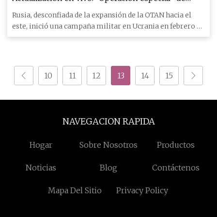
Rusia en Ucrania; Día 551
Rusia, desconfiada de la expansión de la OTAN hacia el
este, inició una campaña militar en Ucrania en febrero de
2022 de
10
11
12
13
14
15
NAVEGACION RAPIDA
Hogar
Sobre Nosotros
Productos
Noticias
Blog
Contáctenos
Mapa Del Sitio
Privacy Policy